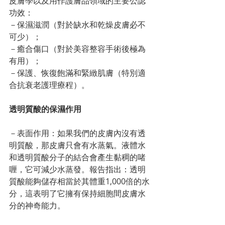
皮膚學以及用作護膚品領域的主要公認
功效：
－保濕滋潤（對於缺水和乾燥皮膚必不
可少）；
－癒合傷口（對於美容整容手術後極為
有用）；
－保護、恢復飽滿和緊緻肌膚（特別適
合抗衰老護理療程）。
透明質酸的保濕作用
－表面作用：如果我們的皮膚內沒有透
明質酸，那皮膚只會有水蒸氣。液體水
和透明質酸分子的結合會產生黏稠的啫
喱，它可減少水蒸發。報告指出：透明
質酸能夠儲存相當於其體重1,000倍的水
分，這表明了它擁有保持細胞間皮膚水
分的神奇能力。