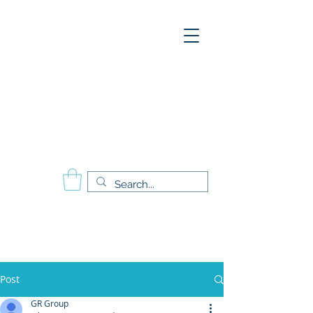
A
E
S
P
Aesthetics Pro
International
School of Beauty
Calgary Vancouver
Edmonton Montréal
Post
GR Group