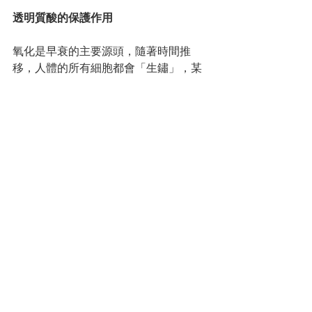
透明質酸的保護作用
氧化是早衰的主要源頭，隨著時間推
移，人體的所有細胞都會「生鏽」，某
些外界因素還甚至會加速氧化過程，例
如吸煙、紫外線、污染等。
而透明質酸能夠保護皮膚免受氧化侵
害，這個特性還不太為人所熟悉，但實
際上它的抗氧化能力極為卓越，特別是
用於對抗紫外線。