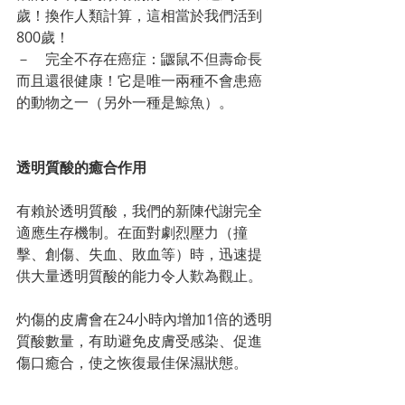
歲！換作人類計算，這相當於我們活到
800歲！
－    完全不存在癌症：鼴鼠不但壽命長
而且還很健康！它是唯一兩種不會患癌
的動物之一（另外一種是鯨魚）。
透明質酸的癒合作用
有賴於透明質酸，我們的新陳代謝完全
適應生存機制。在面對劇烈壓力（撞
擊、創傷、失血、敗血等）時，迅速提
供大量透明質酸的能力令人歎為觀止。
灼傷的皮膚會在24小時內增加1倍的透明
質酸數量，有助避免皮膚受感染、促進
傷口癒合，使之恢復最佳保濕狀態。