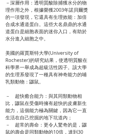
－深層作用：透明質酸除捕獲水分的物
理作用之外，根據榮獲2003年諾貝爾獎
的一項發現，它還具有生理效能：加倍
合成水通道蛋白。這些大名鼎鼎的水通
道蛋白是細胞表面的迷你入口，有助於
水分進入細胞之中。
美國的羅賈斯特大學(University of 
Rochester)的研究結果，使透明質酸在
科學界一舉成為超級活性因子。該大學
的生理系發現了一種具有神奇能力的哺
乳類動物：鼴鼠。
－    超快癒合能力：與其同類動物相
比，鼴鼠在受傷時擁有超快的皮膚新生
能力，這個能力極為關鍵，因為它一直
生活在自己挖掘的地下坑道內；
－    超常的壽命：更令人驚奇的是，鼴
鼠的壽命是同類動物的10倍，達到30