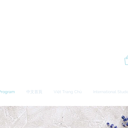
P
Aesthetics Pro
International
School of Beauty
Edmonton Montréal
Program
中文首頁
Việt Trang Chủ
International Stud