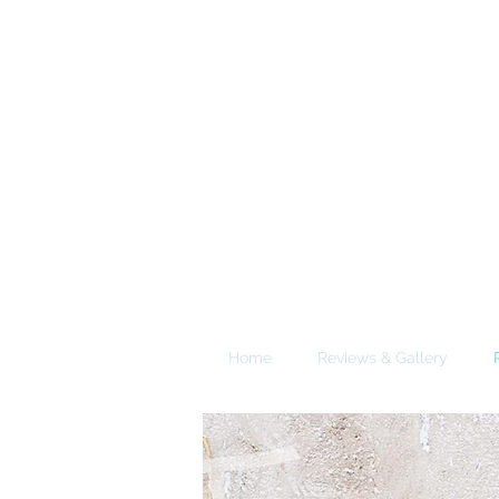
A
E
S
Calgary Vancouver
Home
Reviews & Gallery