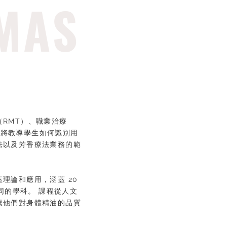
MAS
RMT）、職業治療
，將教導學生如何識別用
法以及芳香療法業務的範
理論和應用，涵蓋 20
同的學科。 課程從人文
讓他們對身體精油的品質