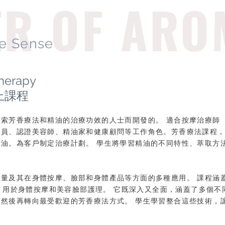
R OF ARO
e Sense
therapy
上課程
索芳香療法和精油的治療功效的人士而開發的。 適合按摩治療師（
人員、認證美容師、精油家和健康顧問等工作角色。芳香療法課程
油。為客戶制定治療計劃。 學生將學習精油的不同特性、萃取方
量及其在身體按摩、臉部和身體產品等方面的多種應用。 課程涵蓋
純露，用於身體按摩和美容臉部護理。 它既深入又全面，涵蓋了多個不
然後再轉向最受歡迎的芳香療法方式。 學生學習整合這些技術，