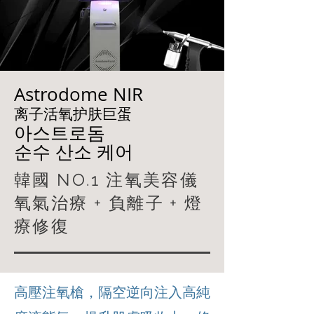
Astrodome NIR
离子活氧护肤巨蛋
아스트로돔
순수 산소 케어
韓國 NO.1 注氧美容儀
氧氣治療 + 負離子 + 燈
療修復
高壓注氧槍，隔空逆向注入高純