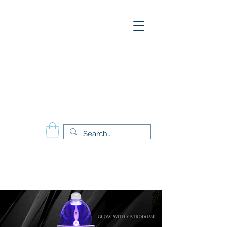
A
E
S
P
Aesthetics Pro
International
School of Beauty
Calgary Vancouver
Edmonton Montréal