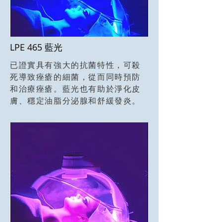
LPE 465 藍光
已證實具有強大的抗菌特性，可殺
死導致痤瘡的細菌，從而同時預防
和治療痤瘡。藍光也有助於淨化皮
膚、穩定油脂分泌腺和舒緩發炎。