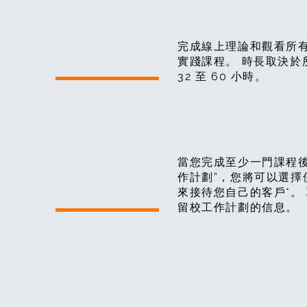
2:
完成線上理論和觀看所
實踐課程。 時長取決於
課程
32 至 60 小時。
當您完成至少一門課程後
3 :
作計劃”，您將可以選擇
來接待您自己的客戶*。
機會
留校工作計劃的信息。