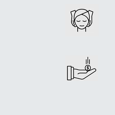
STEP 
在校
實踐
STEP 
留校
工作