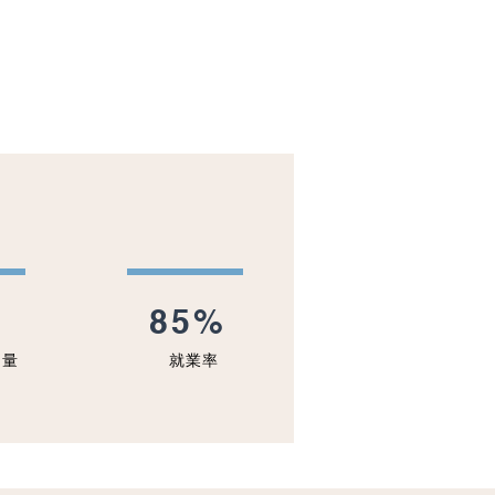
ATE
+
85%
數量
就業率