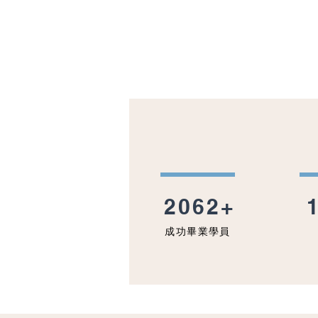
SU
2062+
成功畢業學員