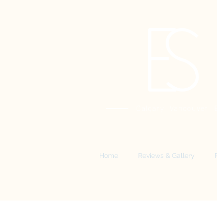
A
E
S
Calgary Vancouver
Home
Reviews & Gallery