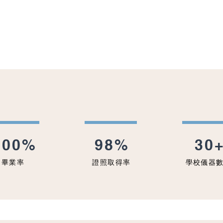
CCESSFUL R
成功數據統計
100%
98%
30
畢業率
證照取得率
學校儀器