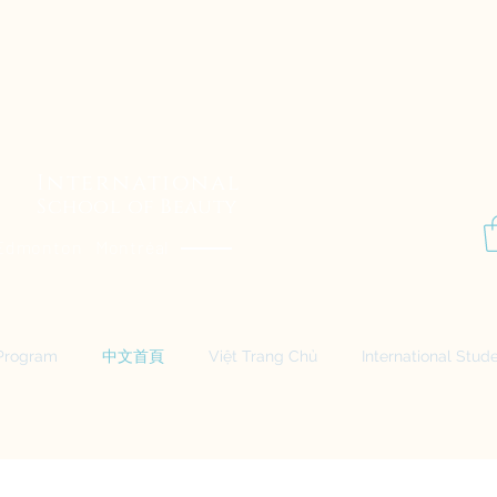
P
Aesthetics Pro
International
School of Beauty
Edmonton Montréal
Program
中文首頁
Việt Trang Chủ
International Stud