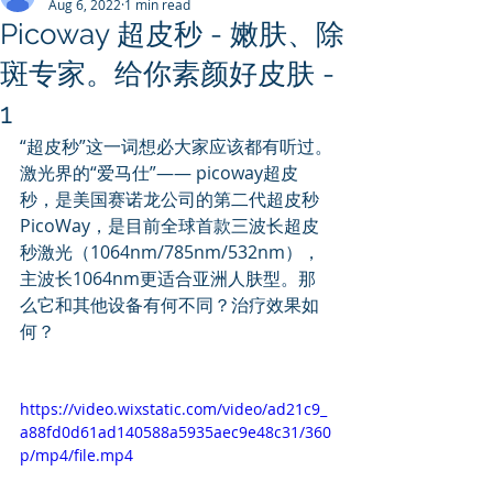
Aug 6, 2022
1 min read
Picoway 超皮秒 - 嫩肤、除
斑专家。给你素颜好皮肤 -
1
“超皮秒”这一词想必大家应该都有听过。
激光界的“爱马仕”—— picoway超皮
秒，是美国赛诺龙公司的第二代超皮秒
PicoWay，是目前全球首款三波长超皮
秒激光（1064nm/785nm/532nm），
主波长1064nm更适合亚洲人肤型。那
么它和其他设备有何不同？治疗效果如
何？
https://video.wixstatic.com/video/ad21c9_
a88fd0d61ad140588a5935aec9e48c31/360
p/mp4/file.mp4