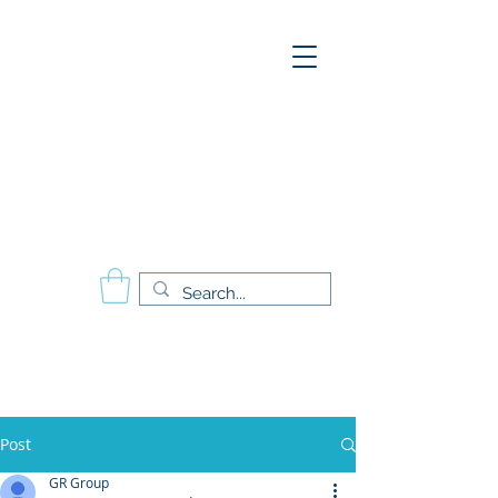
A
E
S
P
Aesthetics Pro
International
School of Beauty
Calgary Vancouver
Edmonton Montréal
Post
GR Group