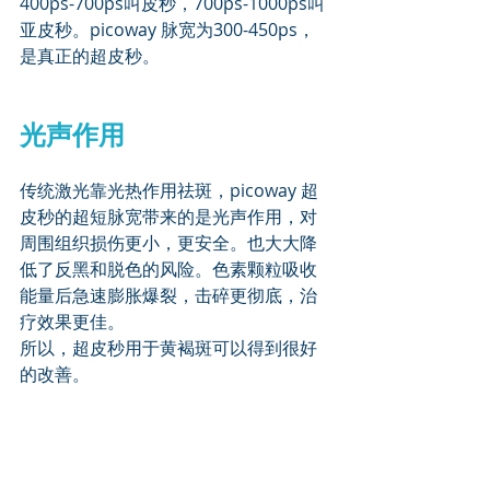
400ps-700ps叫皮秒，700ps-1000ps叫
亚皮秒。picoway 脉宽为300-450ps，
是真正的超皮秒。
光声作用
传统激光靠光热作用祛斑，picoway 超
皮秒的超短脉宽带来的是光声作用，对
周围组织损伤更小，更安全。也大大降
低了反黑和脱色的风险。色素颗粒吸收
能量后急速膨胀爆裂，击碎更彻底，治
疗效果更佳。
所以，超皮秒用于黄褐斑可以得到很好
的改善。