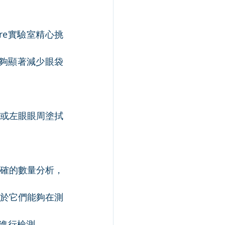
re實驗室精心挑
夠顯著減少眼袋
眼或左眼眼周塗拭
確的數量分析，
於它們能夠在測
進行檢測。