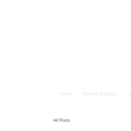
A
E
S
Calgary Vancouver
Home
Reviews & Gallery
All Posts