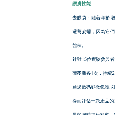
護膚性能
去眼袋：隨著年齡增
選蕎麥蠟，因為它們
體積。
針對15位實驗參與
蕎麥蠟各1次，持續2
通過數碼顯微鏡獲取
從而評估一款產品的
量的同時進行觀察，