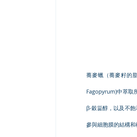
蕎麥蠟（蕎麥籽的脂質
Fagopyrum)
β-穀甾醇，以及不
參與細胞膜的結構和