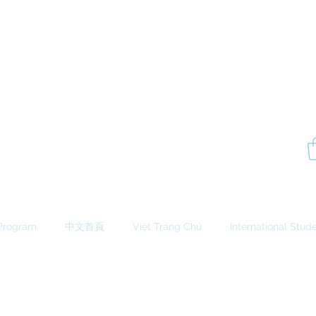
P
Aesthetics Pro
International
School of Beauty
Edmonton Montréal
Program
中文首頁
Việt Trang Chủ
International Stud