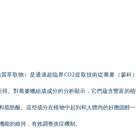
萃取物）是通過超臨界CO2提取技術從蕎麥（蓼科）籽(Po
中萃取所得。對蕎麥蠟組成成分的分析顯示，它們蘊含豐富的
飽和脂肪酸。這些成分在植物中起到和人體內的好膽固醇
機能的維持，有效調整炎症機制。