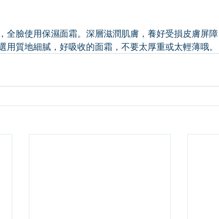
，全臉使用保濕面霜。深層滋潤肌膚，養好受損皮膚屏障
選用質地細膩，好吸收的面霜，不要太厚重或太輕薄哦。