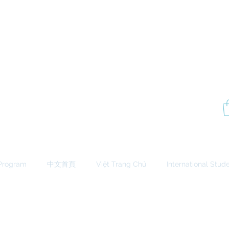
P
Aesthetics Pro
International
School of Beauty
Edmonton Montréal
Program
中文首頁
Việt Trang Chủ
International Stud