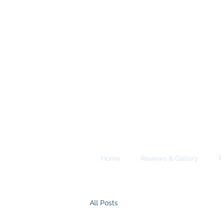
A
E
S
Calgary Vancouver
Home
Reviews & Gallery
All Posts