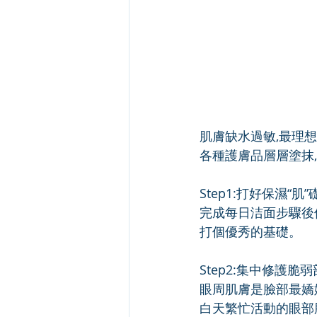
肌膚缺水過敏,最理
各種護膚品層層塗抹
Step1:打好保濕“肌”
完成每日洁面步驟後
打個優秀的基礎。
Step2:集中修護脆
眼周肌膚是臉部最嬌
白天繁忙活動的眼部