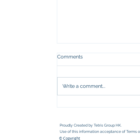
Comments
AG Starter Kit
Write a comment...
Proudly Created by Tetris Group HK.
Use of this information acceptance of
Terms o
© Copyright