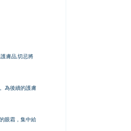
護膚品,切忌將
。為後續的護膚
的眼霜，集中給